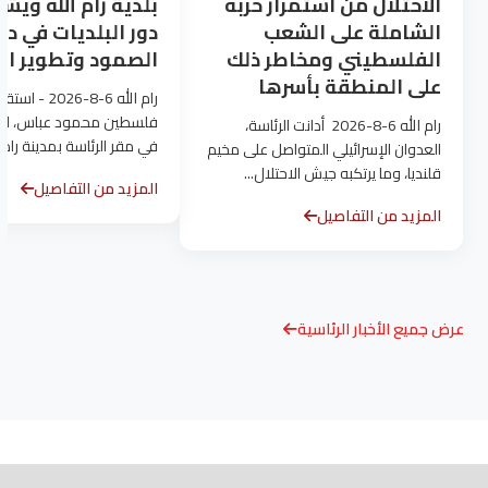
الاحتلال من استمرار حربه
بلدية رام الله ويش
الشاملة على الشعب
دور البلديات في دع
الفلسطيني ومخاطر ذلك
الصمود وتطوير ال
على المنطقة بأسرها
رام الله 6-8-
فلسطين محمود عباس، الي
رام الله 6-8-2026 أدانت الرئاسة،
في مقر الرئاسة بمدينة رام 
العدوان الإسرائيلي المتواصل على مخيم
بلدية...
قلنديا، وما يرتكبه جيش الاحتلال...
المزيد من التفاصيل
المزيد من التفاصيل
عرض جميع الأخبار الرئاسية