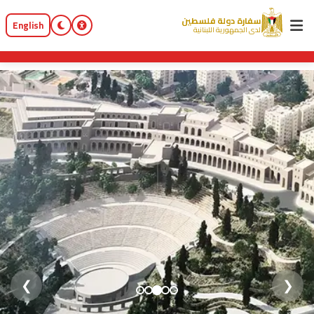
سفارة دولة فلسطين
English
لدى الجمهورية اللبنانية
❯
❮