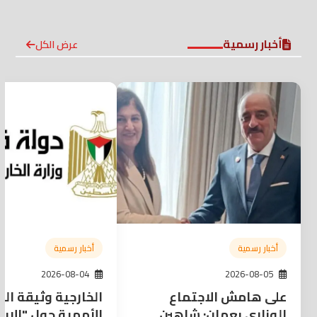
أخبار رسمية
عرض الكل
أخبار رسمية
أخبار رسمية
2026-08-04
2026-08-05
على هامش الاجتماع
الخارجية وثيقة الم
الوزاري بعمان: شاهين
الأممية حول "الإبا