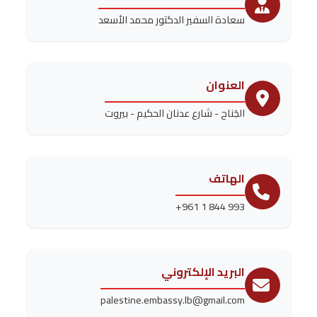
سعادة السفير الدكتور محمد الأسعد
العنوان
الجَناح - شارع عدنان الحكيم - بيروت
الهاتف
+961 1 844 993
البريد الإلكتروني
palestine.embassy.lb@gmail.com