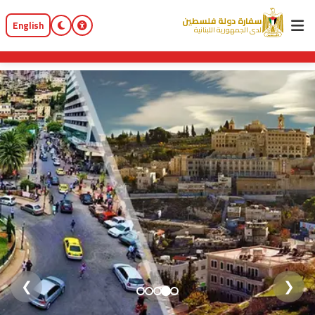
سفارة دولة فلسطين
English
لدى الجمهورية اللبنانية
❯
❮