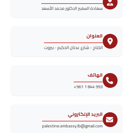
سعادة السفير الدكتور محمد الأسعد
العنوان
الجَناح - شارع عدنان الحكيم - بيروت
الهاتف
+961 1 844 993
البريد الإلكتروني
palestine.embassy.lb@gmail.com