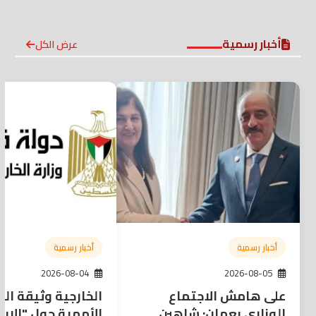
أخبار رسمية
عرض الكل
أخبار رسمية
أخبار رسمية
2026-08-04
2026-08-05
على هامش الاجتماع
الخارجية وثيقة الم
الوزاري بعمان: شاهين
الأممية حول "الإبا