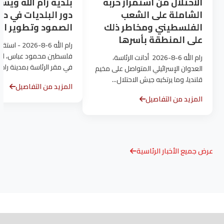
الاحتلال من استمرار حربه
بلدية رام الله ويش
الشاملة على الشعب
دور البلديات في دع
الفلسطيني ومخاطر ذلك
الصمود وتطوير ال
على المنطقة بأسرها
رام الله 6-8-
فلسطين محمود عباس، الي
رام الله 6-8-2026 أدانت الرئاسة،
في مقر الرئاسة بمدينة رام 
العدوان الإسرائيلي المتواصل على مخيم
بلدية...
قلنديا، وما يرتكبه جيش الاحتلال...
المزيد من التفاصيل
المزيد من التفاصيل
عرض جميع الأخبار الرئاسية