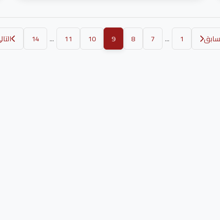
...
...
سابق
1
7
8
9
10
11
14
التال