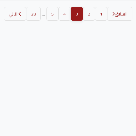
...
السابق
1
2
3
4
5
28
التالي