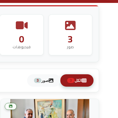
0
3
صور
فيديوهات
الكل
صور
3
3