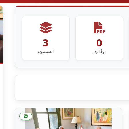
3
0
وثائق
المجموع