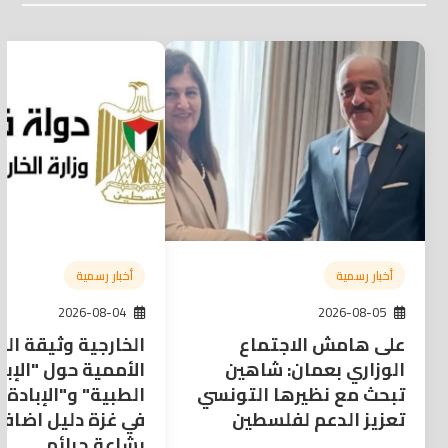
أخبار رسمية
أخبار رسمية
2026-08-04
2026-08-05
على هامش الاجتماع
الخارجية وثيقة الم
الوزاري بعمان: شاهين
الأممية حول "الإبا
تبحث مع نظيرها التونسي
الطبية" و"الإبادة ا
تعزيز الدعم لفلسطين
في غزة دليل اضاف
بشاعة جرائم