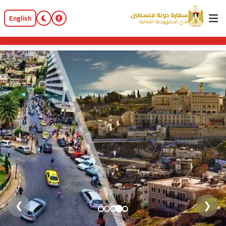
سفارة دولة فلسطين
English
لدى الجمهورية اللبنانية
❯
❮