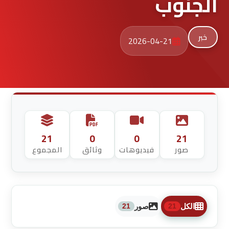
الجنوب
خبر
2026-04-21
21
0
0
21
صور
فيديوهات
وثائق
المجموع
الكل
صور
21
21