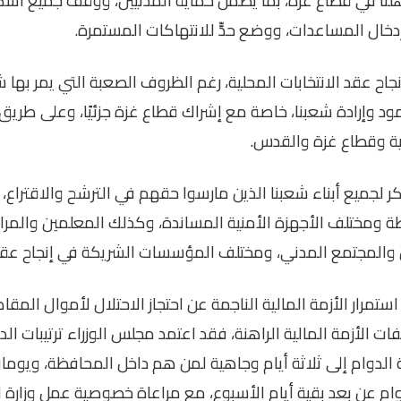
لنا في قطاع غزة، بما يضمن حماية المدنيين، ووقف جميع أشكا
إدخال المساعدات، ووضع حدٍّ للانتهاكات المستمرة
.
نجاح عقد الانتخابات المحلية، رغم الظروف الصعبة التي يمر به
د وإرادة شعبنا، خاصة مع إشراك قطاع غزة جزئيًا، وعلى طري
ية وقطاع غزة والقدس
.
ر لجميع أبناء شعبنا الذين مارسوا حقهم في الترشح والاقتراع،
طة ومختلف الأجهزة الأمنية المساندة، وكذلك المعلمين والمراق
والمجتمع المدني، ومختلف المؤسسات الشريكة في إنجاح عقد ا
مرار الأزمة المالية الناجمة عن احتجاز الاحتلال لأموال المق
الأزمة المالية الراهنة، فقد اعتمد مجلس الوزراء ترتيبات ال
الدوام إلى ثلاثة أيام وجاهية لمن هم داخل المحافظة، ويوما
ام عن بعد بقية أيام الأسبوع، مع مراعاة خصوصية عمل وزارة 