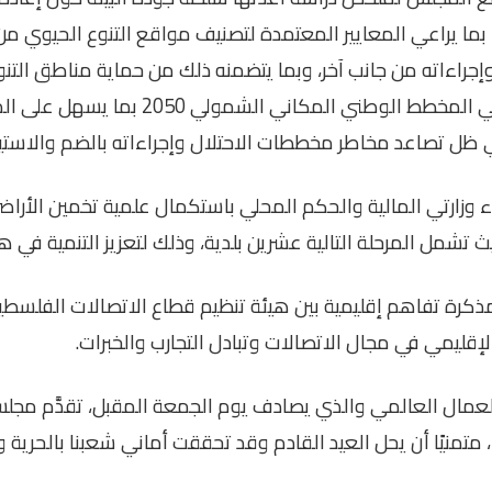
لت 50 موقعًا، بما يراعي المعايير المعتمدة لتصنيف مواقع التنوع الحي
وإجراءاته من جانب آخر، وبما يتضمنه ذلك من حماية مناطق التن
اعتمادها كطبقة رئيسية في المخطط الوطني المكان
 ظل تصاعد مخاطر مخططات الاحتلال وإجراءاته بالضم والاستي
ء وزارتي المالية والحكم المحلي باستكمال علمية تخمين الأراضي
ث تشمل المرحلة التالية عشرين بلدية، وذلك لتعزيز التنمية في 
رة تفاهم إقليمية بين هيئة تنظيم قطاع الاتصالات الفلسطين
الإقليمي في مجال الاتصالات وتبادل التجارب والخبرات
.
عمال العالمي والذي يصادف يوم الجمعة المقبل، تقدَّم مجلس ا
 متمنيًا أن يحل العيد القادم وقد تحققت أماني شعبنا بالحرية 