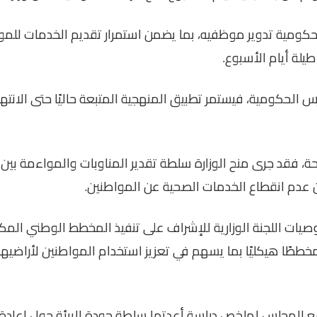
الحكومية تدوير موظفيه، بما يضمن استمرار تقديم الخدمات للمو
طيلة أيام الأسبوع
.
س الحكومية، فيستمر تطبيق المنهجية المتبعة حاليًا حتى الانت
ة، فقد جرى منح الوزارة سلطة تقدير المناوبات والمواءمة بين د
من عدم انقطاع الخدمات الصحية عن المواطنين
.
صيات اللجنة الوزارية للإشراف على تنفيذ المخطط الوطني المكا
لذي تضمن توسعة 12 مخططًا هيكليًا بما يسهم في تعزيز استخدام المواطنين ل
المجلس لملخص دراسة أعدتها سلطة جودة البيئة حول إعادة ت