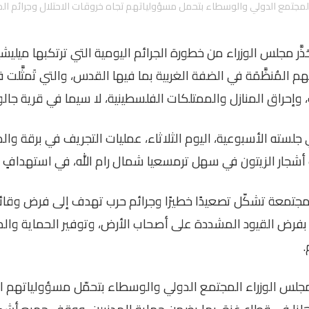
لمجتمع الدولي والوسطاء بتحمل مسؤولياتهم تجاه خروقات الاحتلال وجرائم ا
 28-4-2026 وفا- حَذَّر مجلس الوزراء من خطورة الجرائم اليومية التي ترتكبها 
هم المُنظَّمَة في الضفة الغربية بما فيها القدس، والتي تَمثَّلت 
، وإحراق المنازل والممتلكات الفلسطينية، لا سيما في قرية جال
جلسته الأسبوعية، اليوم الثلاثاء، عمليات التجريف في برقة والم
أشجار الزيتون في سهل ترمسعيا شمال رام الله، في استهدافٍ
جتمعة تشكّل تصعيدًا خطيرًا وجرائم حرب تهدف إلى فرض وقائ
بفرض القيود المشددة على أصحاب الأرض، وتوفير الحماية والد
.
 الوزراء المجتمع الدولي والوسطاء بتحمّل مسؤولياتهم الكا