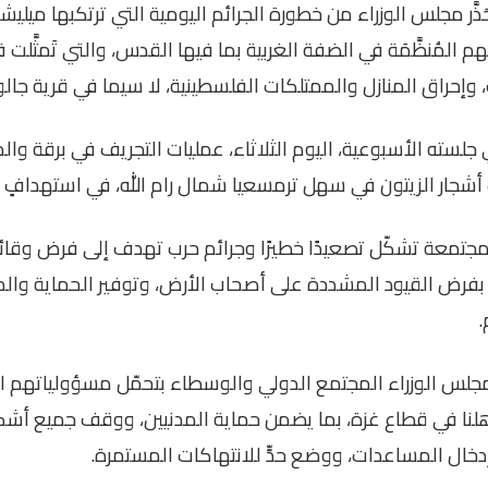
 28-4-2026 وفا- حَذَّر مجلس الوزراء من خطورة الجرائم اليومية التي ترتكبها 
هم المُنظَّمَة في الضفة الغربية بما فيها القدس، والتي تَمثَّلت 
، وإحراق المنازل والممتلكات الفلسطينية، لا سيما في قرية جال
جلسته الأسبوعية، اليوم الثلاثاء، عمليات التجريف في برقة والم
أشجار الزيتون في سهل ترمسعيا شمال رام الله، في استهدافٍ
جتمعة تشكّل تصعيدًا خطيرًا وجرائم حرب تهدف إلى فرض وقائ
بفرض القيود المشددة على أصحاب الأرض، وتوفير الحماية والد
.
 الوزراء المجتمع الدولي والوسطاء بتحمّل مسؤولياتهم الكا
لنا في قطاع غزة، بما يضمن حماية المدنيين، ووقف جميع أشكا
إدخال المساعدات، ووضع حدٍّ للانتهاكات المستمرة
.