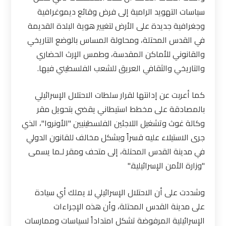
سياسات التهويد الرامية إلى فرض وقائع ديموغرافية
وجغرافية جديدة على الأرض لتغيير هوية البلدة القديمة
في القدس المحتلة، ومحاولة المساس بالوضع التاريخي
والقانوني للأماكن المقدسة، وطمس الإرث الحضاري
والتاريخي والثقافي العريق للشعب الفلسطيني فيها
.
كما أعربت عن إدانتها لقرار سلطات الاحتلال الإسرائيلي
بالمصادقة على مخطط استيطاني يقضي بتحويل مقر
وكالة غوث وتشغيل اللاجئين الفلسطينيين "الأونروا"، الذي
جرى الاستيلاء عليه قسراً وبشكل مخالف للقانون الدولي
في مدينة القدس المحتلة، إلى متحف ومقر لـما يسمى
"وزارة الأمن الإسرائيلية
".
وشددت على أن الاحتلال الإسرائيلي لا يملك أي سيادة
على مدينة القدس المحتلة، وأن هذه الإجراءات
الإسرائيلية المرفوضة تشكل امتداداً لسياسات وممارسات