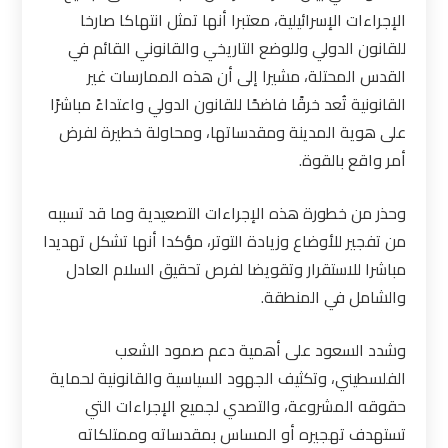
الإجراءات الإسرائيلية، معتبرا أنها تمثل انتهاكا صارخا
للقانون الدولي وللوضع التاريخي والقانوني القائم في
القدس المحتلة، مشيرا إلى أن هذه الممارسات غير
القانونية تُعد خرقًا فاضحًا للقانون الدولي واعتداءً مباشرًا
على هوية المدينة ومقدساتها، ومحاولة خطيرة لفرض
أمر واقع بالقوة.
وحذر من خطورة هذه الإجراءات التصعيدية وما قد تسببه
من تفجير للأوضاع وزيادة التوتر، مؤكدا أنها تشكل تهديدا
مباشرا للاستقرار وتقويضا لفرص تحقيق السلام العادل
والشامل في المنطقة.
وشدد السعود على أهمية دعم صمود الشعب
الفلسطيني، وتكثيف الجهود السياسية والقانونية لحماية
حقوقه المشروعة، والتصدي لجميع الإجراءات التي
تستهدف تهجيره أو المساس بمقدساته وممتلكاته