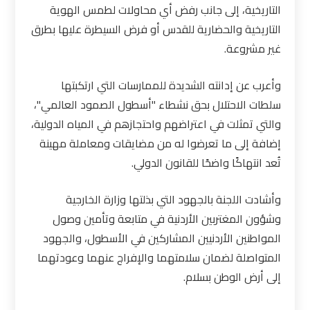
التاريخية، إلى جانب رفض أي محاولات لطمس الهوية
التاريخية والحضارية للقدس أو فرض السيطرة عليها بطرق
غير مشروعة.
وأعرب عن إدانته الشديدة للممارسات التي ارتكبتها
سلطات الاحتلال بحق نشطاء "أسطول الصمود العالمي"،
والتي تمثلت في اعتراضهم واحتجازهم في المياه الدولية،
إضافة إلى ما تعرضوا له من مضايقات ومعاملة مهينة
تُعد انتهاكًا واضحًا للقانون الدولي.
وأشادت اللجنة بالجهود التي بذلتها وزارة الخارجية
وشؤون المغتربين الأردنية في متابعة وتأمين وصول
المواطنين الأردنيين المشاركين في الأسطول، والجهود
المتواصلة لضمان سلامتهما والإفراج عنهما وعودتهما
إلى أرض الوطن بسلام.