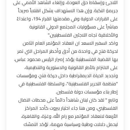
اللاجئ وإسقاط حق العودة، وإلغاء الشاهد الأممي على
جريمةِ النكبة. وإن هذا الاستهداف يشكل انقلاباً صريحاً
على القرارات الدولية وفي مقدمتها القرار 194، واعتداءً
مباشراً على مسؤوليات المجتمع الدولي القانونية
والأخلاقية تجاه اللاجئين الفلسطينيين."
واكد السفير الاسعد ان انعقاد المؤتمر العام الثامن
لحركة فتح في واحدة من أدق وأخطر المراحل التي تمر
بها القضية الفلسطينية يؤكد إصرار الرئيس محمود عباس،
على الالتزام بالأطر القانونية والدستورية والتنظيمية،
وتجديد الحياة الديمقراطية داخل حركة فتح، ومؤسسات
"منظمة التحرير الفلسطينية"، والسلطة الفلسطينية في
إطار بناء مؤسسات دولة فلسطين.
وتابع " لقد كان لبنان شاهداً دائماً على محطات النضال
الفلسطيني، ومن هنا جاء اختيار بيروت كأحد المراكز
الأربعة لانعقاد المؤتمر مع رام الله، وغزة، والقاهرة،
ليحمل دلالات وطنية وسياسية مهمة، تؤكد التمسّك