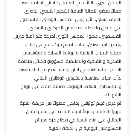
الرحمن البزري، النائب في البرلمان اللبناني اسامة سعد
ممثلاً بعضو الأمانة العامة للتنظيم الشعبي الناصري
ناصيف عيسى، نائب رئيس المجلس الوطني الفلسطيني
علي فيصل واعضاء المجلسين المركزي والوطني
الفلسطيني، عضوا المجلس الثوري لحركة فتح امنة جبريل
ورياض ابو العينين، قيادة اقليم حركة فتح في لبنان،
ممثلو الاحزاب اللبنانية والروابط الاهلية والمؤسسات
الفكرية والثقافية والاعلامية، مسؤولو فصائل منظمة
التحرير الفلسطينية في لبنان وحشد غفير من ابناء شعبنا.
بدأت احياء المناسبة بالنشيدين الوطنيين اللبناني
والفلسطيني تلاهما الوقوف دقيقة صمت على ارواح
الشهداء.
ثم عرض فيلم توثيقي يحاكي فصولاً من جريمة النكبة
مروراً بالنكسة وصولاً لحرب الابادة التي يشنها كيان
الاحتلال على ابناء شعبنا في قطاع غزة وجرائم
المستوطنين اليومية في الضفة الغربية.