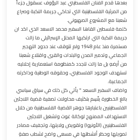
بعدها قدم الفنان الفلسطيني عبد الرؤوف عسقول جزءاً
من المرثية الفلسطينية التي تحاكي جريمة النكبة وصراع
شعبنا مع المشروع الصهيوني.
كلمة فلسطين القاها السفير محمد الاسعد الذي اكد ان
جريمة النكبة التي ارتكبها المحتل الإسرائيلي ما زالت
مستمرة منذ عام 1948 ولم تتوقف عند حدودِ التهجير
الجماعي وتدمير المدن والبلدات والقرى واقتلاع شعبنا
من أرضهِ بل ما زالت تتجدد كمنظومة استعمارية إحلاليه
تستهدف الوجود الفلسطيني، وحقوقه الوطنية وذاكرته
الجماعية.
واضاف السفير الاسعد " يأتي كل ذلك في سياق سياسي
بالغ الخطورة يتّسِم بتكثيف محاولات تصفية قضية اللاجئين
الفلسطينيين باعتبارها جوهر القضية الفلسطينية من خلال
الاستهداف الممنهج لوكالة غوث وتشغيل اللاجئين
الفلسطينيين (الأونروا) وتقويض ولايتها، وتجفيف مصادر
تمويلها وحظر أنشطتها في مسعى واضح لشطب صفةِ