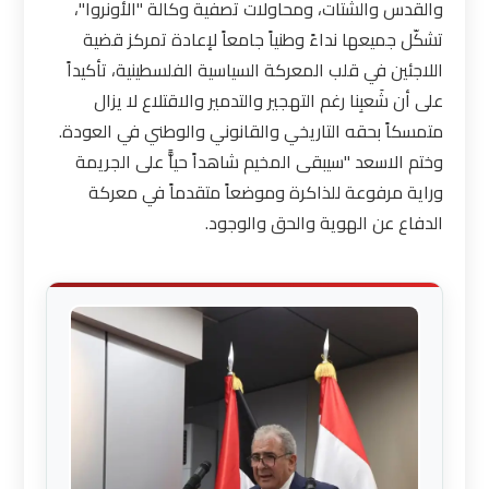
والقدس والشتات، ومحاولات تصفية وكالة "الأونروا"،
تشكّل جميعها نداءً وطنياً جامعاً لإعادة تمركز قضية
اللاجئين في قلب المعركة السياسية الفلسطينية، تأكيداً
على أن شَعبِنا رغم التهجير والتدمير والاقتلاع لا يزال
متمسكاً بحقه التاريخي والقانوني والوطني في العودة.
وختم الاسعد "سيبقى المخيم شاهداً حياًّ على الجريمة
وراية مرفوعة للذاكرة وموضعاً متقدماً في معركة
الدفاع عن الهوية والحق والوجود.