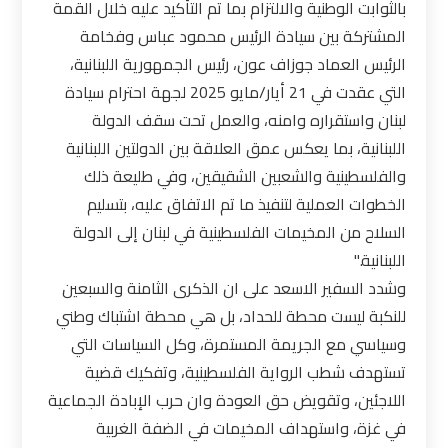
بالثوابت الوطنية والالتزام بما تم التأكيد عليه خلال القمة
المشتركة بين سيادة الرئيس محمود عباس وفخامة
الرئيس العماد جوزاف عون، رئيس الجمهورية اللبنانية،
التي عقدت في 21 أيار/مايو 2025 لجهة احترام سيادة
لبنان واستقراره وامنه، والعمل تحت سقف الدولة
اللبنانية، بما يعكس عمق العلاقة بين الدولتين اللبنانية
والفلسطينية والشعبين الشقيقين، وفي طليعة ذلك
الخطوات العملية لتنفيذ ما تم الاتفاق عليه، بتسليم
السلاح من المخيمات الفلسطينية في لبنان إلى الدولة
اللبنانية."
وشدد السفير الاسعد على ان الذكرى الثامنة والسبعين
للنكبة ليست محطة للحداد، بل هي محطة اشتباك وطني
وسياسي مع الجريمة المستمرة، وكل السياسات التي
تستهدف شطب الرواية الفلسطينية، وتفكيك قضية
اللاجئين، وتقويض حق العودة وان حرب الإبادة الجماعية
في غزة، واستهداف المخيمات في الضفة الغربية