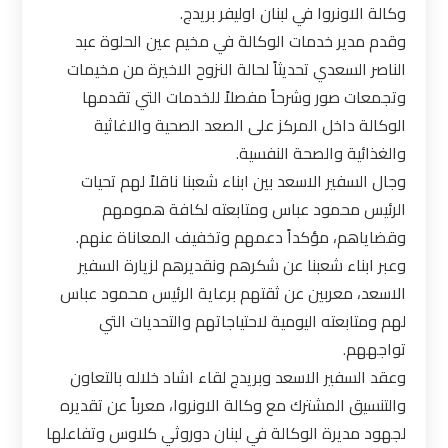
وكالة الاونروا في لبنان اوليفر بريدج.
وقدم مدير خدمات الوكالة في مخيم عين الحلوة عبد
الناصر السعدي تحديثاً لحالة النزوح الاخيرة من مخيمات
وتجمعات صور وشرحاً مفصلاً للخدمات التي تقدمها
الوكالة داخل المركز على الصعد الصحية والاغاثية
والغذائية والصحة النفسية.
وجال السفير الاسعد بين ابناء شعبنا ناقلاً لهم تحيات
الرئيس محمود عباس ومتابعته لكافة همومهم
وقضاياهم، مؤكداً دعمهم وتخفيف المعاناة عنهم.
وعبر ابناء شعبنا عن شكرهم ونقديرهم لزيارة السفير
الاسعد، معربين عن ثقتهم برعاية الرئيس محمود عباس
لهم ومتابعته اليومية لاحتياجاتهم والتحديات التي
تواجههم.
وعقد السفير الاسعد وبريدج لقاء اشاد خلاله بالتعاون
والتنسيق المشترك مع وكالة الاونروا، معرباً عن تقديره
لجهود مديرة الوكالة في لبنان دوروثي كلاوس وتفاعلها