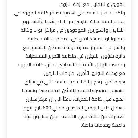
الفوري والايجابي مع ازمة النزوح.
واكد السفير الاسعد على اهمية تضافر كافة الجهود في
تقديم المساعدات للنازحين من ابناء شعبنا وأشقائهم
اللبنانيين والسوريين الموجودين في مراكز ايواء وكالة
الاونروا او المستضافين في المخيمات الفلسطينية.
واشار الى استمرار سفارة دولة فلسطين بالتنسيق مع
دائرة شؤون اللاجئين في منظمة التحرير الفلسطينية
وجمعية الهلال الأحمر الفلسطيني تنسيق كافة الجهود
مع وكالة الاونروا لتأمين احتياجات النازحين.
بدوره ثمن بريدج زيارة السفير الاسعد تأتي في سياق
التنسيق المشترك لخدمة اللاجئين الفلسطينين وتسليط
الضوء على كافة التحديات، لافتاً الى ان مركز سبلين
استقبل خلال اليومين الماضيين حوالي 600 نازح بينهم
العشرات من حالات ذوي الاعاقة الذين يحتاجون لبيئة
داعمة وخدمات خاصة.