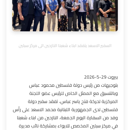
السفير الاسعد يتفقد ابناء شعبنا النازحين الى مركز سبلين
بيروت 29-5-2026
بتوجيهات من رئيس دولة فلسطين محمود عباس
وبالتنسيق مع الممثل الخاص للرئيس عضو اللجنة
المركزية لحركة فتح ياسر عباس، تفقد سفير دولة
فلسطين لدى الجمهورية اللبنانية محمد الاسعد على رأس
وفد من السفارة اليوم الجمعة، النازحين من ابناء شعبنا
في مركز سبلين المخصص للايواء بمشاركة نائب مديرة