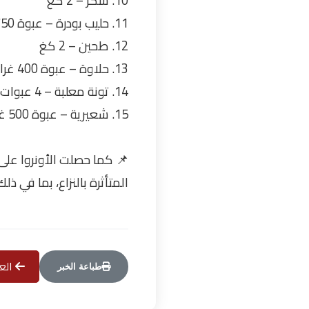
10. سكر – 2 كغ
11. حليب بودرة – عبوة 750 غرام
12. طحين – 2 كغ
13. حلاوة – عبوة 400 غرام
14. تونة معلبة – 4 عبوات (160 غرام لكل عبوة)
15. شعيرية – عبوة 500 غرام
📌 كما حصلت الأونروا عل
المتأثرة بالنزاع، بما في 
العو
طباعة الخبر