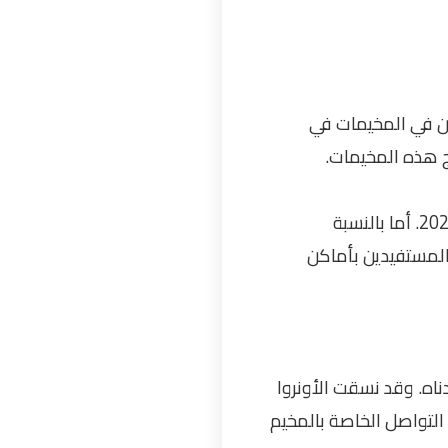
ين في المخيمات في
ج هذه المخيمات.
📌 سيتم تنفيذ عملية التوزيع على مراحل، بدءاً من مخيم الرشيدية يوم الأربعاء 17 حزيران 2026. أما بالنسبة
لمستفيدين بأماكن
اه. وقد نسقت الأونروا
التواصل الخاصة بالمخيم