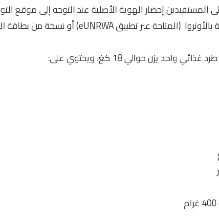
المستفيدين إحضار الهوية الأصلية عند التوجه إلى موقع التوزي
عبر تطبيق eUNRWA) أو نسخة من بطاقة التسجيل الورقية).
واحد يزن حوالي 18 كغ، ويحتوي على: