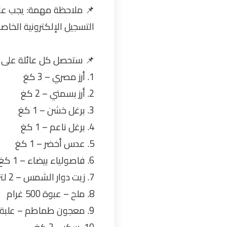
📌 ملاحظة مهمة: يجب على 
التسجيل الإلكترونية الخاصة بالأونروا (المتاحة 
📌 ستحصل كل عائلة على طرد غذائي 
1. أرز مصري – 3 كغ
2. أرز بسمتي – 2 كغ
3. برغل خشن – 1 كغ
4. برغل ناعم – 1 كغ
5. عدس أخضر – 1 كغ
6. فاصولياء بيضاء – 1 كغ
7. زيت دوار الشمس – 2 لتر
8. ملح – عبوة 500 غرام
9. معجون طماطم – علبة 400 غرام