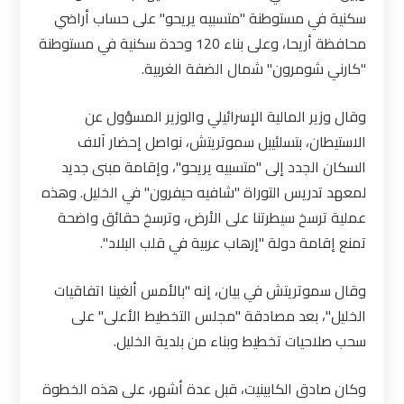
سكنية في مستوطنة "متسبيه يريحو" على حساب أراضي
محافظة أريحا، وعلى بناء 120 وحدة سكنية في مستوطنة
"كارني شومرون
"
شمال الضفة الغربية.
وقال وزير المالية الإسرائيلي والوزير المسؤول عن
الاستيطان، بتسلئيبل سموتريتش، نواصل إحضار آلاف
السكان الجدد إلى "متسبيه يريحو"، وإقامة مبنى جديد
لمعهد تدريس التوراة "شافيه حيفرون" في الخليل. وهذه
عملية ترسخ سيطرتنا على الأرض، وترسخ حقائق واضحة
تمنع إقامة دولة "إرهاب عربية في قلب البلاد
"
.
وقال سموتريتش في بيان، إنه "بالأمس ألغينا اتفاقيات
الخليل"، بعد مصادقة "مجلس التخطيط الأعلى" على
سحب صلاحيات تخطيط وبناء من بلدية الخليل
.
وكان صادق الكابينيت، قبل عدة أشهر، على هذه الخطوة