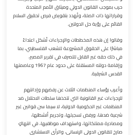
حرب بموجب القانون الدولي وميثاق الأمم المتحدة
وقراراتها ذات الصلة، وتُهدد بتقويض فرص تحقيق السلام
القائم على رؤية حل الدولتين.
وقالوا إن هذه المخططات والإجراءات تُشكل اعتداءً
مباشرًا على الحقوق المشروعة للشعب الفلسطيني، بما
في ذلك حقه غير القابل للتصرف في تقرير المصير،
وإقامة دولته المستقلة على حدود عام 1967 وعاصمتها
القدس الشرقية
.
وأعرب رؤساء المنظمات الثلاث عن رفضهم وإدانتهم
للإجراءات غير القانونية التي تتخذها سلطات الاحتلال ضد
المنظمات غير الحكومية الدولية، لا سيما سن قوانين غير
شرعية ضدها، ورفض تسجيلها، وتجريم أنشطتها،
ومصادرة ممتلكاتها، واستهداف موظفيها، في انتهاكٍ
صارخٍ للقانون الدولي الإنساني، والرأي الاستشاري