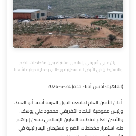
بيان عربي-أفريقي-إسلامي مشترك يدين مخططات الضم
والاستيطان في الأرض الفلسطينية ويطالب بحماية دولية لشعبنا
(القاهرة-أديس أبابا- جدة) 24-6-2026
أدان الأمين العام لجامعة الدول العربية أحمد أبو الغيط،
ورئيس مفوضية الاتحاد الأفريقي محمود علي يوسف،
والأمين العام لمنظمة التعاون الإسلامي حسين إبراهيم
طه، استمرار مخططات الضم والاستيطان الإسرائيلية في