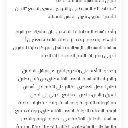
الأرض الفلسطينية المحتلة، خاصة
"مخطط
E1"
الاستيطاني والتهجير القسري لتجمع "الخان
الأحمر" البدوي، شرق القدس المحتلة
.
وأكد رؤساء المنظمات الثلاث، في بيان مشترك صدر اليوم
الأربعاء، رفضهم لهذه الإجراءات البلاطة، معتبرين أن
سياسة الاستيطان الإسرائيلية تشكل انتهاكا صارخا للقانون
الدولي ولقرارات الأمم المتحدة ذات الصلة
.
وجددوا التأكيد على رفضهم لانتهاك إسرائيل الحقوق
والحريات الأساسية للشعب الفلسطيني من خلال تطبيق
نظام الفصل العنصري القائم على التمييز على أساس
العرق والدين، داعين المجتمع الدولي إلى تحمل
مسؤولياته القانونية والسياسية، واتخاذ خطوات فاعلة
لتوفير الحماية الدولية للشعب الفلسطيني، ووقف جميع
سياسات الاحتلال القائمة على الضم والتهجير والحصار
والاستيطان الاستعماري، باعتبارها تطهيرًا عرقيًا وجريمةَ