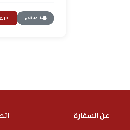
العو
طباعة الخبر
عن السفارة
اتص