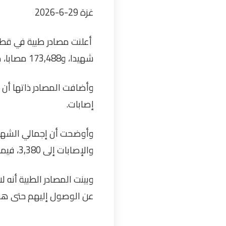
غزة 29-6-2026
شهيدا، و173,488 مصابا، منذ السابع من تشرين الأول/ أكتوبر 2023
إصابات
.
والإصابات إلى 3,380، فيما جرى انتشال 786 جثمانا
وبينت المصادر الطبية أنه
عن الوصول إليهم حتى هذ