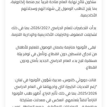
ستكون نتائج نهاية العام متاحة قريباً عبر منصة إلكترونية،
بما يتيح للطلاب الوصول إلى شهاداتهم وسجلاتهم
الأكاديمية.
بدأت التحضيرات للعام الدراسي 2026/2027، بما في ذلك
تشكيلات الصفوف والترتيبات الأكاديمية والإدارية اللازمة.
تبقى الأونروا ملتزمة بضمان الوصول للتعليم للأطفال
من لاجئي فلسطين دون انقطاع، وتأمل في توفر بيئة
مستقرة تتيح بدء العام الدراسي الجديد بأمان ودون
انقطاع.
قالت دوروثي كلاوس، مديرة شؤون الأونروا في لبنان:
"رغم التحديات الكبيرة التي واجهناها في العام الدراسي
2025/2026، بما في ذلك تأثير النزاع، أظهر طلاب الأونروا
التزاماً لافتاً بتعلمهم، انعكس في معدلات مشاركة
مرتفعة في الامتحانات النهائية في جميع المناطق. نعرب