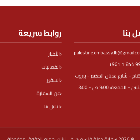
ل بنا
روابط سريعة
palestine.embassy.lb@gmail.c
الأخبار
+961 1 844 9
الفعاليات
جَناح - شارع عدنان الحكيم - بيروت
السفير
الاثنين - الجمعة: 9:00 ص - 3:00
عن السفارة
اتصل بنا
© 2026 سفارة دولة فلسطين في لبنان. جميع الحقوق محفوظة.