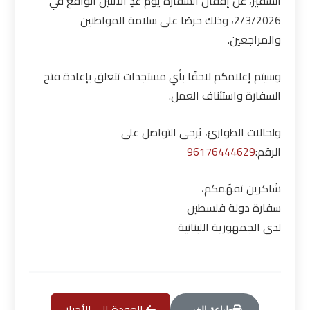
السفير، عن إقفال السفارة يوم غدٍ الاثنين الواقع في
2/3/2026، وذلك حرصًا على سلامة المواطنين
والمراجعين.
وسيتم إعلامكم لاحقًا بأي مستجدات تتعلق بإعادة فتح
السفارة واستئناف العمل.
ولحالات الطوارئ، يُرجى التواصل على
الرقم:
96176444629
شاكرين تفهّمكم،
سفارة دولة فلسطين
لدى الجمهورية اللبنانية
العودة إلى الأخبار
طباعة الخبر