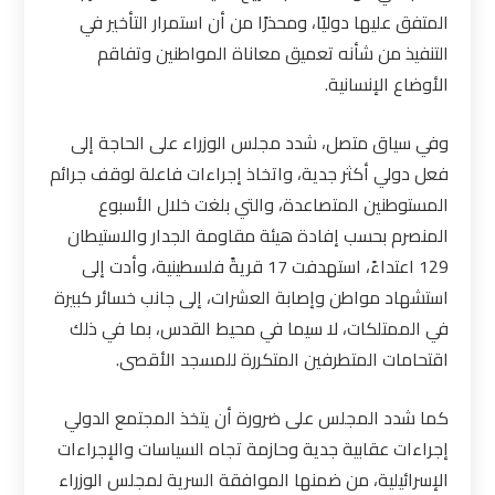
المتفق عليها دوليًا، ومحذرًا من أن استمرار التأخير في
التنفيذ من شأنه تعميق معاناة المواطنين وتفاقم
الأوضاع الإنسانية
.
وفي سياق متصل، شدد مجلس الوزراء على الحاجة إلى
فعل دولي أكثر جدية، واتخاذ إجراءات فاعلة لوقف جرائم
المستوطنين المتصاعدة، والتي بلغت خلال الأسبوع
المنصرم بحسب إفادة هيئة مقاومة الجدار والاستيطان
129 اعتداءً، استهدفت 17 قريةً فلسطينية، وأدت إلى
استشهاد مواطن وإصابة العشرات، إلى جانب خسائر كبيرة
في الممتلكات، لا سيما في محيط القدس، بما في ذلك
اقتحامات المتطرفين المتكررة للمسجد الأقصى
.
كما شدد المجلس على ضرورة أن يتخذ المجتمع الدولي
إجراءات عقابية جدية وحازمة تجاه السياسات والإجراءات
الإسرائيلية، من ضمنها الموافقة السرية لمجلس الوزراء