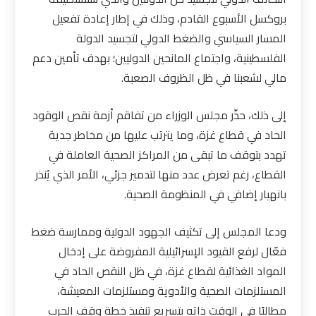
بروكسل الأسبوع القادم، وذلك في إطار إعادة تفعيل
المسار السياسي والضغط الدولي لتجسيد الدولة
الفلسطينية، واجتماع المانحين الدوليين؛ بهدف تأمين دعم
مالي لشعبنا في ظل الظروف الصعبة
.
إلى ذلك، حذّر مجلس الوزراء من تفاقم أزمة نقص الوقود
الحاد في قطاع غزة، وما يترتب عليها من مخاطر جدية
تهدد بتوقف ما تبقى من المراكز الصحية العاملة في
القطاع، رغم تعرض عدد منها لتدمير جزئي، الأمر الذي يُنذر
بانهيار إضافي في المنظومة الصحية
.
ودعا المجلس إلى تكثيف الجهود الدولية وممارسة ضغط
فعّال لرفع القيود الإسرائيلية المفروضة على إدخال
المواد الغذائية لقطاع غزة، في ظل النقص الحاد في
المستلزمات الصحية والأدوية ومستلزمات المعيشة،
مطالبًا في الوقت ذاته بتسريع تنفيذ خطة وقف الحرب