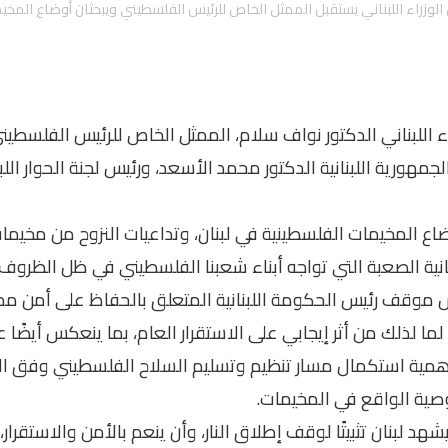
وزراء اللبناني يستقبل الممثل الخاص للرئيس الفلسطيني ويبحثان أوضاع المخي
 اللبناني الدكتور نواف سلام، الممثل الخاص للرئيس الفلسطيني
هورية اللبنانية الدكتور محمد الأسعد، ورئيس لجنة الحوار ال
اع المخيمات الفلسطينية في لبنان، وتداعيات النزوح من مخيما
نية الصعبة التي تواجه أبناء شعبنا الفلسطيني في ظل الظروف ا
 موقف رئيس الحكومة اللبنانية المتعلق بالحفاظ على أمن مدين
لما لذلك من أثر إيجابي على الاستقرار العام، بما ينعكس أيضًا
أهمية استكمال مسار تنظيم وتسليم السلاح الفلسطيني وفق الأ
صية الواقع في المخيمات.
هد لبنان تثبيتًا لوقف إطلاق النار، وأن ينعم بالأمن والاستقرا