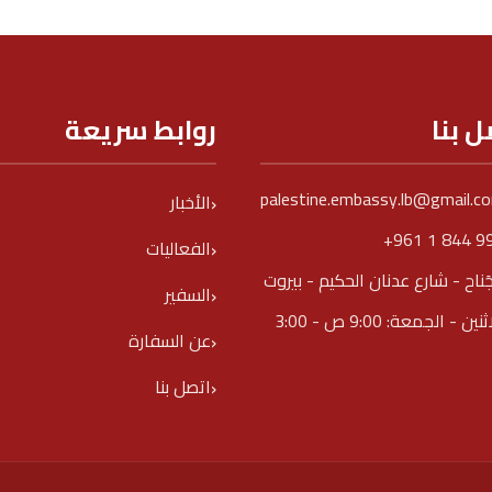
ل بنا
روابط سريعة
palestine.embassy.lb@gmail.c
الأخبار
+961 1 844 9
الفعاليات
جَناح - شارع عدنان الحكيم - بيروت
السفير
الاثنين - الجمعة: 9:00 ص - 3:00
عن السفارة
اتصل بنا